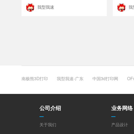
我型我速
我
南极熊3D打印
我型我速-广东
中国3d打印网
OF
公司介绍
业务网络
关于我们
产品设计