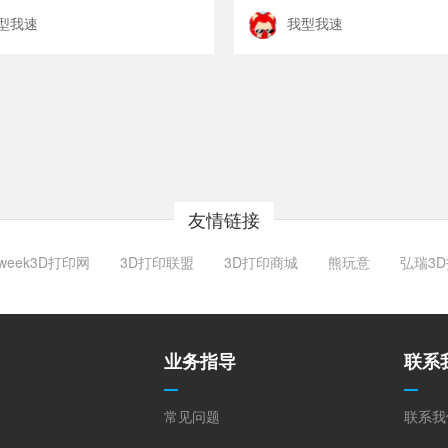
型我速
我型我速
友情链接
week3D打印网
3D打印联盟
3D打印商城
熊玩意
弘瑞3
业务指导
联系
常见问题
联系我