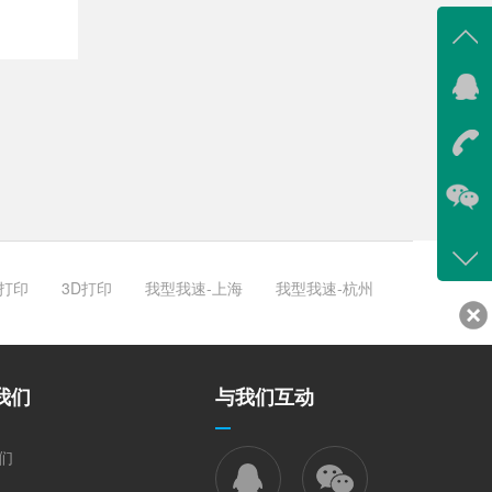
在线
在
咨询
400-
客服
D打印
3D打印
我型我速-上海
我型我速-杭州
341
我们
与我们互动
们